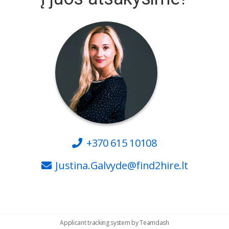
+370 615 10108
Justina.Galvyde@find2hire.lt
Applicant tracking system
by
Teamdash