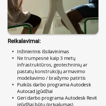
Reikalavimai:
Inžinierinis išsilavinimas
Ne trumpesnė kaip 3 metų
infrastruktūros, geotechninių ar
pastatų konstrukcijų armavimo
modeliavimo / braižymo patirtis
Puikūs darbo programa Autodesk
Autocad įgūdžiai
Geri darbo programa Autodesk Revit
įgūdžiai būtų (privalumas)