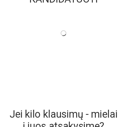
Jei kilo klausimų - mielai
į juos atsakysime?