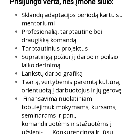
Prisijungti verta, nes Įmonė siūlo:
Sklandų adaptacijos periodą kartu su
mentoriumi
Profesionalią, tarptautinę bei
draugišką komandą
Tarptautinius projektus
Supratingą požiūrį į darbo ir poilsio
laiko derinimą
Lankstų darbo grafiką
Tvarią, vertybėmis paremtą kultūrą,
orientuotą į darbuotojus ir jų gerovę
Finansavimą nuolatiniam
tobulėjimui: mokymams, kursams,
seminarams ir pan.,
komandiruotėms ir stažuotėms į
užsienį
- Konkurencingą ir Jūsų