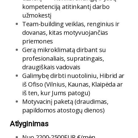
kompetenciją atitinkantį darbo
užmokestį
Team-building veiklas, renginius ir
dovanas, kitas motyvuojančias
priemones
Gerą mikroklimatą dirbant su
profesionaliais, supratingais,
draugiškais vadovais
Galimybę dirbti nuotoliniu, Hibrid ar
iš Ofiso (Vilnius, Kaunas, Klaipėda ar
iš ten, kur Jums patogu)
Motyvacinį paketą (draudimas,
papildomos atostogų dienos)
Atlyginimas
Nuo
2200-2500EUR
€/mėn.