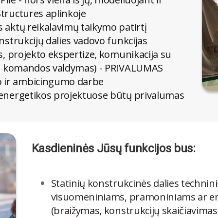
tructures aplinkoje
 aktų reikalavimų taikymo patirtį
nstrukcijų dalies vadovo funkcijas
s, projekto ekspertize, komunikacija su
kto komandos valdymas) - PRIVALUMAS
 ir ambicingumo darbe
 energetikos projektuose būtų privalumas
Kasdieninės Jūsų funkcijos bus:
Statinių konstrukcinės dalies technin
visuomeniniams, pramoniniams ar e
(braižymas, konstrukcijų skaičiavima