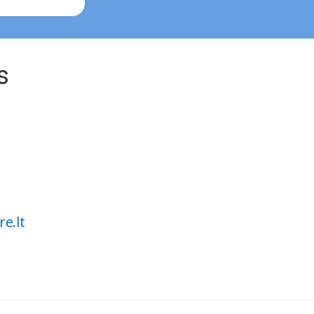
s
e.lt