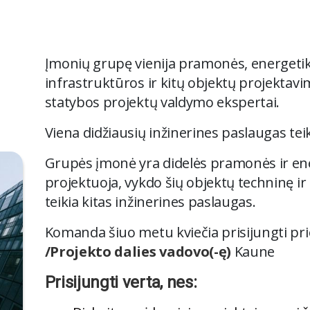
Įmonių grupę vienija pramonės, energetik
infrastruktūros ir kitų objektų projektavi
statybos projektų valdymo ekspertai.
Viena didžiausių inžinerines paslaugas teik
Grupės įmonė yra didelės pramonės ir ener
projektuoja, vykdo šių objektų techninę ir
teikia kitas inžinerines paslaugas.
Komanda šiuo metu kviečia prisijungti pr
/Projekto dalies vadovo(-ę)
Kaune
Prisijungti verta, nes: