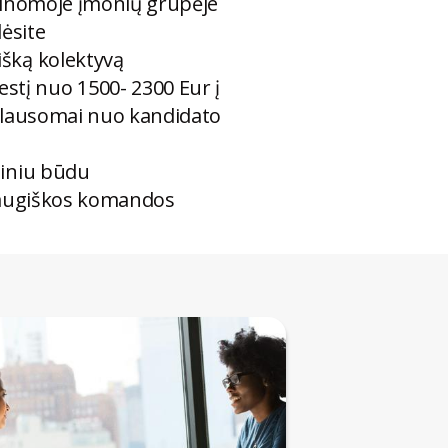
 žinomoje įmonių grupėje
lėsite
išką kolektyvą
tį nuo 1500- 2300 Eur į
iklausomai nuo kandidato
liniu būdu
draugiškos komandos