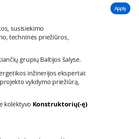
Apply
os, susisiekimo
mo, techninės priežiūros,
iančių grupių Baltijos šalyse.
getikos inžinerijos ekspertai:
 projekto vykdymo priežiūrą,
ie kolektyvo
Konstruktorių(-ę)