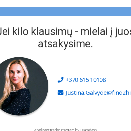
Jei kilo klausimų - mielai į juo
atsakysime.
+370 615 10108
Justina.Galvyde@find2hir
Applicant tracking system
by
Teamdash