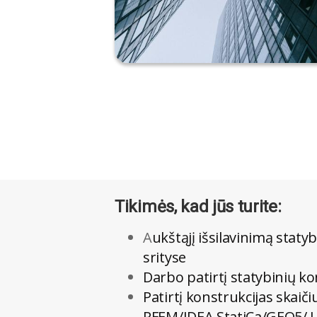
Tikimės, kad jūs turite:
A
ukštąjį išsilavinimą staty
srityse
Darbo patirtį statybinių k
Patirtį konstrukcijas skaič
RFEM/IDEA StatiCa/GEO5/ LPi