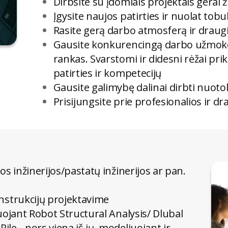
Dirbsite su įdomiais projektais gerai
Įgysite naujos patirties ir nuolat tobu
Rasite gerą darbo atmosferą ir draug
Gausite konkurencingą darbo užmokes
rankas. Svarstomi ir didesni rėžai pr
patirties ir kompetecijų
Gausite galimybę dalinai dirbti nuoto
Prisijungsite prie profesionalios ir 
bos inžinerijos/pastatų inžinerijos ar pan.
onstrukcijų projektavime
iuojant Robot Structural Analysis/ Dlubal
le - nors viena iš jų, modeliuojant ir